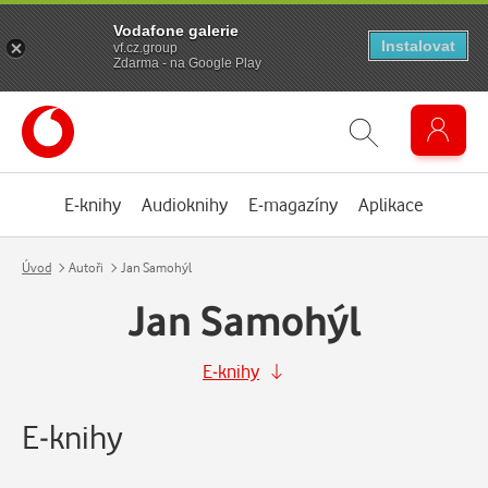
Vodafone galerie
Instalovat
vf.cz.group
Zdarma - na Google Play
E-knihy
Audioknihy
E-magazíny
Aplikace
Úvod
Autoři
Jan Samohýl
Jan Samohýl
E-knihy
E-knihy