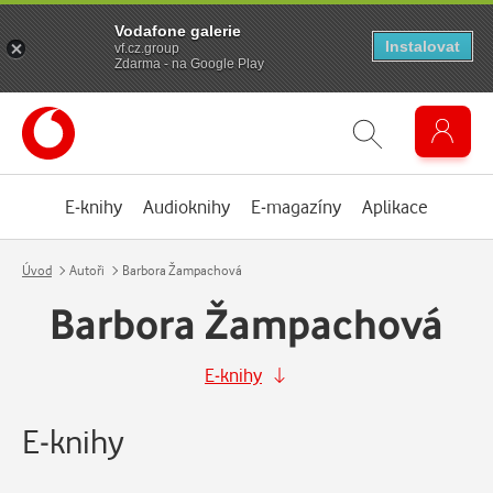
Vodafone galerie
Instalovat
vf.cz.group
Zdarma - na Google Play
E-knihy
Audioknihy
E-magazíny
Aplikace
Úvod
Autoři
Barbora Žampachová
Barbora Žampachová
E-knihy
E-knihy