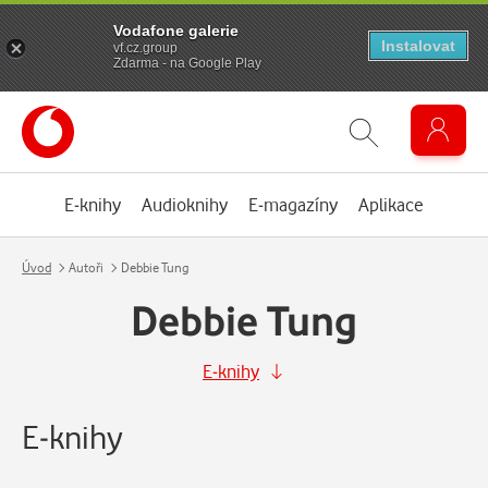
Vodafone galerie
Instalovat
vf.cz.group
Zdarma - na Google Play
E-knihy
Audioknihy
E-magazíny
Aplikace
Úvod
Autoři
Debbie Tung
Debbie Tung
E-knihy
E-knihy