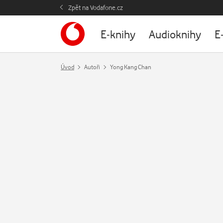
Zpět na Vodafone.cz
E-knihy
Audioknihy
E
Úvod
Autoři
Yong Kang Chan