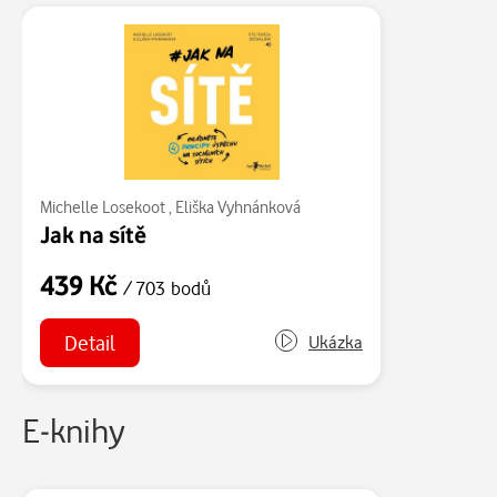
Michelle Losekoot
,
Eliška Vyhnánková
Jak na sítě
439 Kč
/ 703 bodů
Detail
Ukázka
E-knihy