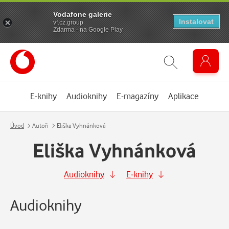
Vodafone galerie
Instalovat
vf.cz.group
Zdarma - na Google Play
E-knihy
Audioknihy
E-magazíny
Aplikace
Úvod
Autoři
Eliška Vyhnánková
Eliška Vyhnánková
Audioknihy
E-knihy
Audioknihy