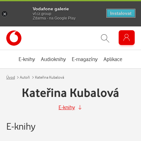
Vodafone galerie
Instalovat
vf.cz.group
Zdarma - na Google Play
E-knihy
Audioknihy
E-magazíny
Aplikace
Úvod
Autoři
Kateřina Kubalová
Kateřina Kubalová
E-knihy
E-knihy