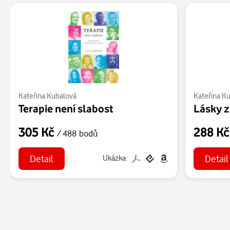
Kateřina Kubalová
Kateřina K
Terapie není slabost
Lásky 
305 Kč
288 K
/ 488 bodů
Detail
Detail
Ukázka: