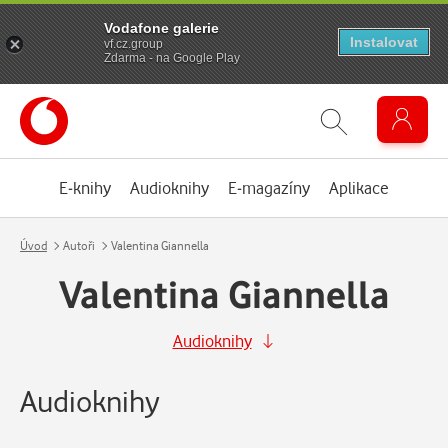
Vodafone galerie
Instalovat
vf.cz.group
Zdarma - na Google Play
E-knihy
Audioknihy
E-magazíny
Aplikace
Úvod
Autoři
Valentina Giannella
Valentina Giannella
Audioknihy
Audioknihy