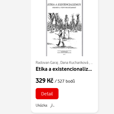
Radovan Garaj
,
Dana Kuchariková
,
Bartholomew 
Etika a existencionalizmus: Podnety a výzvy pre súčasnosť
329 Kč
/ 527 bodů
Detail
Ukázka: