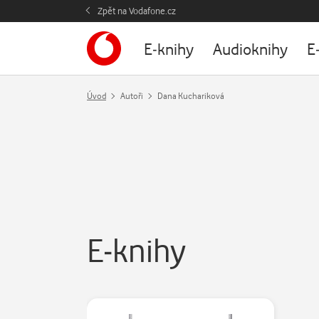
Zpět na Vodafone.cz
E-knihy
Audioknihy
E
Úvod
Autoři
Dana Kuchariková
E-knihy