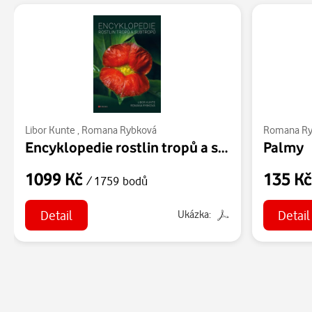
Libor Kunte
,
Romana Rybková
Romana Ry
Encyklopedie rostlin tropů a subtropů
Palmy
1099 Kč
135 K
/ 1759 bodů
Detail
Detail
Ukázka: