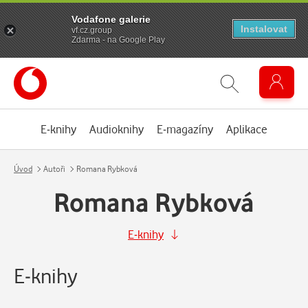
Vodafone galerie
Instalovat
vf.cz.group
Zdarma - na Google Play
E-knihy
Audioknihy
E-magazíny
Aplikace
Úvod
Autoři
Romana Rybková
Romana Rybková
E-knihy
E-knihy