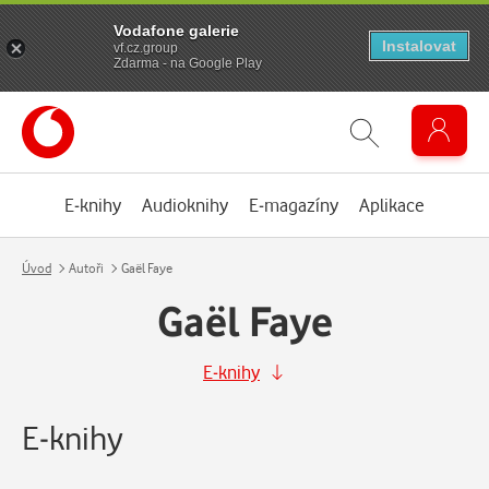
Vodafone galerie
Instalovat
vf.cz.group
Zdarma - na Google Play
E-knihy
Audioknihy
E-magazíny
Aplikace
Úvod
Autoři
Gaël Faye
Gaël Faye
E-knihy
E-knihy