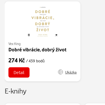
Vex King
Dobré vibrácie, dobrý život
274 Kč
/ 439 bodů
Detail
Ukázka
E-knihy