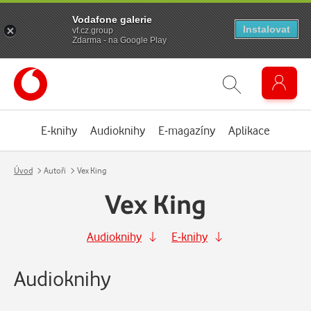
Vodafone galerie
Instalovat
vf.cz.group
Zdarma - na Google Play
E-knihy
Audioknihy
E-magazíny
Aplikace
Úvod
Autoři
Vex King
Vex King
Audioknihy
E-knihy
Audioknihy