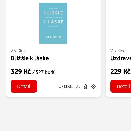
Vex King
Vex King
Bližšie k láske
Uzdrave
329 Kč
229 K
/ 527 bodů
Detail
Detail
Ukázka: