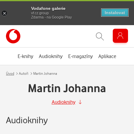
Vodafone galerie
Instalovat
vf.cz.group
Zdarma - na Google Play
E-knihy
Audioknihy
E-magazíny
Aplikace
Úvod
Autoři
Martin Johanna
Martin Johanna
Audioknihy
Audioknihy