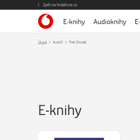
Zpět na Vodafone.cz
E-knihy
Audioknihy
E
Úvod
Autoři
Petr Dostál
E-knihy