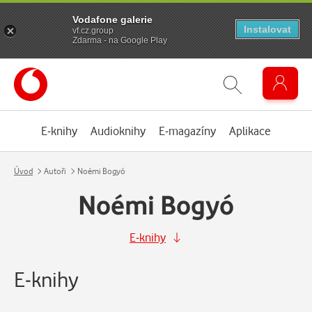
Vodafone galerie
Instalovat
vf.cz.group
Zdarma - na Google Play
E-knihy
Audioknihy
E-magazíny
Aplikace
Úvod
Autoři
Noémi Bogyó
Noémi Bogyó
E-knihy
E-knihy