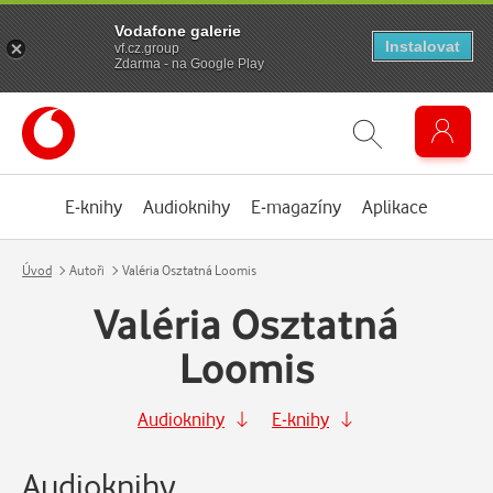
Vodafone galerie
Instalovat
vf.cz.group
Zdarma - na Google Play
E-knihy
Audioknihy
E-magazíny
Aplikace
Úvod
Autoři
Valéria Osztatná Loomis
Valéria Osztatná
Loomis
Audioknihy
E-knihy
Audioknihy