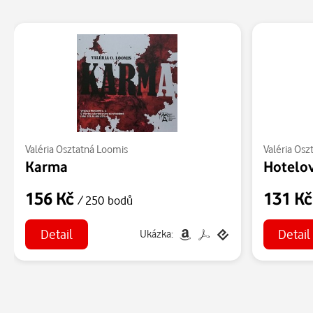
Valéria Osztatná Loomis
Valéria Osz
Karma
Hotelov
156 Kč
131 K
/ 250 bodů
Detail
Detail
Ukázka: