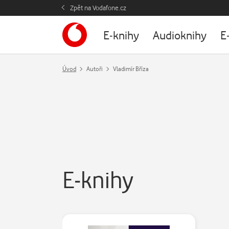
Zpět na Vodafone.cz
E-knihy
Audioknihy
E
Úvod
Autoři
Vladimír Bříza
E-knihy