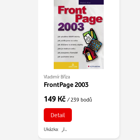
Vladimír Bříza
FrontPage 2003
149 Kč
/ 239 bodů
Detail
Ukázka: