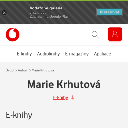
Vodafone galerie
Instalovat
vf.cz.group
Zdarma - na Google Play
E-knihy
Audioknihy
E-magazíny
Aplikace
Úvod
Autoři
Marie Krhutová
Marie Krhutová
E-knihy
E-knihy