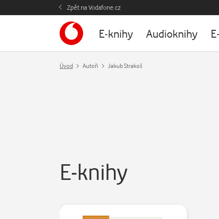
Zpět na Vodafone.cz
E-knihy
Audioknihy
E
Úvod
Autoři
Jakub Strakoš
E-knihy