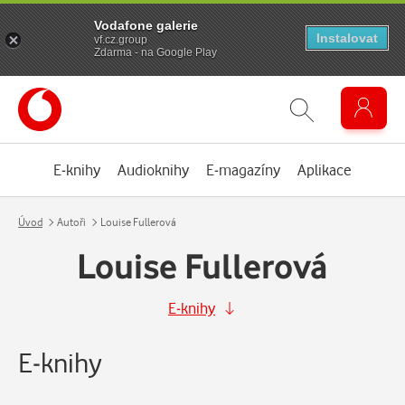
Vodafone galerie
Instalovat
vf.cz.group
Zdarma - na Google Play
E-knihy
Audioknihy
E-magazíny
Aplikace
Úvod
Autoři
Louise Fullerová
Louise Fullerová
E-knihy
E-knihy