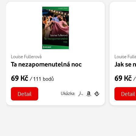
Louise Fullerová
Louise Full
Ta nezapomenutelná noc
Jak se 
69 Kč
69 Kč
/ 111 bodů
/
Detail
Detail
Ukázka: