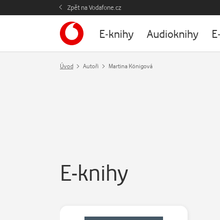
Zpět na Vodafone.cz
E-knihy
Audioknihy
E
Úvod
Autoři
Martina Königová
E-knihy