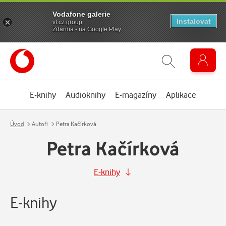
Vodafone galerie
Instalovat
vf.cz.group
Zdarma - na Google Play
E-knihy
Audioknihy
E-magazíny
Aplikace
Úvod
Autoři
Petra Kačírková
Petra Kačírková
E-knihy
E-knihy