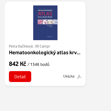
Petra Kačírková
,
Vít Campr
Hematoonkologický atlas krve a kostní dřeně
842 Kč
/ 1348 bodů
Detail
Ukázka: