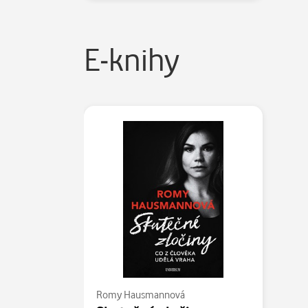
E-knihy
Romy Hausmannová