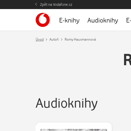
Zpět na Vodafone.cz
E-knihy
Audioknihy
E
Úvod
Autoři
Romy Hausmannová
Audioknihy