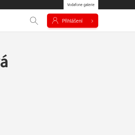
Vodafone galerie
Přihlášení
á