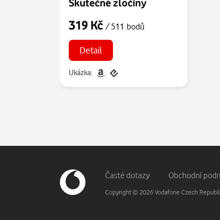
Skutečné zločiny
319 Kč
/ 511 bodů
Detail
Ukázka:
Patička webu
Vedlejší navigace
Časté dotazy
Obchodní pod
Copyright © 2026 Vodafone Czech Republic