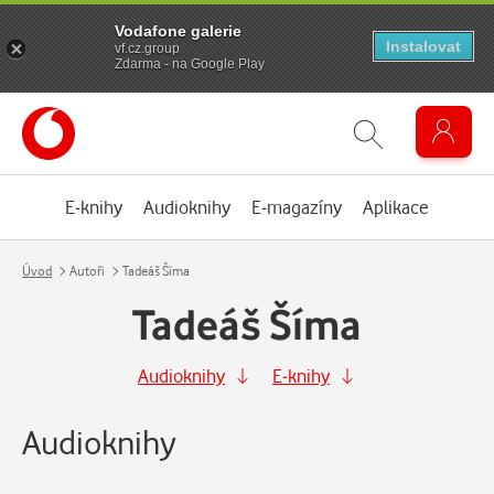
Vodafone galerie
Instalovat
vf.cz.group
Zdarma - na Google Play
E-knihy
Audioknihy
E-magazíny
Aplikace
Úvod
Autoři
Tadeáš Šíma
Tadeáš Šíma
Audioknihy
E-knihy
Audioknihy