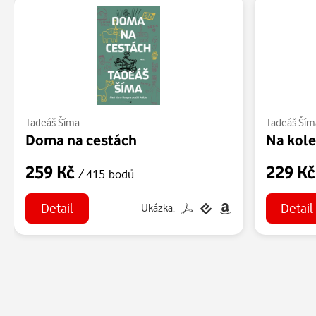
Tadeáš Šíma
Tadeáš Ším
Doma na cestách
Na kole
259 Kč
229 K
/ 415 bodů
Detail
Detail
Ukázka: