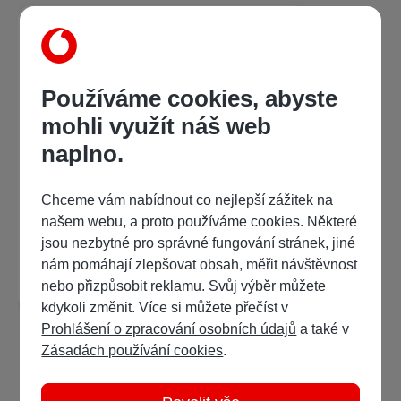
Používáme cookies, abyste
mohli využít náš web
naplno.
kolektiv a
,
Miroslav Dostálek
Farmakokinetika
Chceme vám nabídnout co nejlepší zážitek na
našem webu, a proto používáme cookies. Některé
208 Kč
/ 333 bodů
jsou nezbytné pro správné fungování stránek, jiné
nám pomáhají zlepšovat obsah, měřit návštěvnost
Detail
Ukázka:
nebo přizpůsobit reklamu. Svůj výběr můžete
kdykoli změnit. Více si můžete přečíst v
Prohlášení o zpracování osobních údajů
a také v
Zásadách používání cookies
.