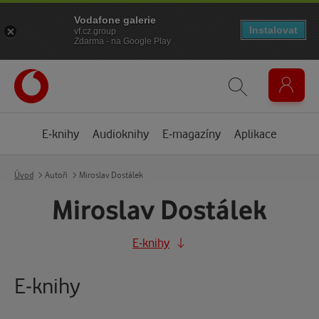
Vodafone galerie
Instalovat
vf.cz.group
Zdarma - na Google Play
E-knihy
Audioknihy
E-magazíny
Aplikace
Úvod
Autoři
Miroslav Dostálek
Miroslav Dostálek
E-knihy
E-knihy