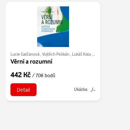
Lucie Galčanová
,
Vojtěch Pelikán
,
Lukáš Kala
,
Hana Librová
Věrní a rozumní
442 Kč
/ 708 bodů
Detail
Ukázka: