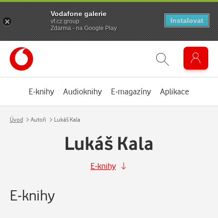
Vodafone galerie
Instalovat
vf.cz.group
Zdarma - na Google Play
E-knihy
Audioknihy
E-magazíny
Aplikace
Úvod
Autoři
Lukáš Kala
Lukáš Kala
E-knihy
E-knihy