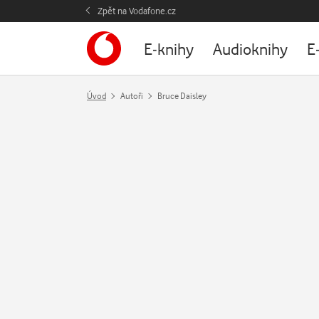
Zpět na Vodafone.cz
E-knihy
Audioknihy
E
Úvod
Autoři
Bruce Daisley