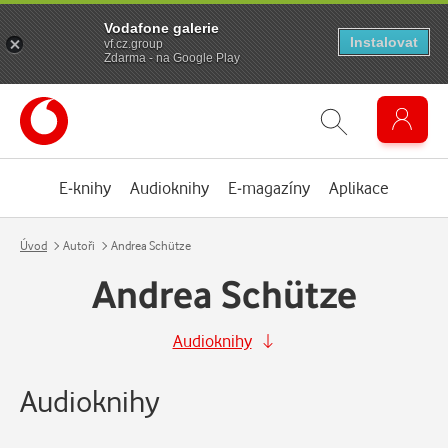
Vodafone galerie
Instalovat
vf.cz.group
Zdarma - na Google Play
E-knihy
Audioknihy
E-magazíny
Aplikace
Úvod
Autoři
Andrea Schütze
Andrea Schütze
Audioknihy
Audioknihy