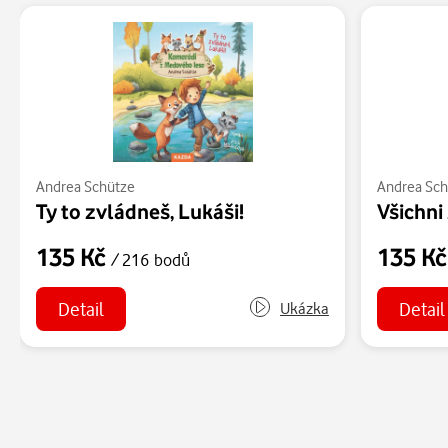
Andrea Schütze
Andrea Sch
Ty to zvládneš, Lukáši!
Všichni
135 Kč
135 K
/ 216 bodů
Detail
Detail
Ukázka