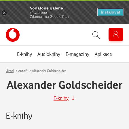
Vodafone galerie
Instalovat
vf.cz.group
Zdarma - na Google Play
E-knihy
Audioknihy
E-magazíny
Aplikace
Úvod
Autoři
Alexander Goldscheider
Alexander Goldscheider
E-knihy
E-knihy