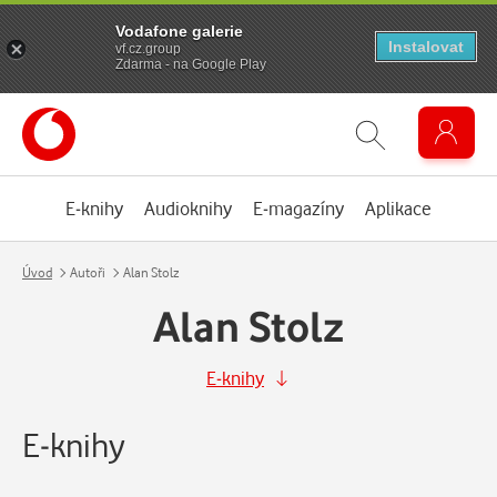
Vodafone galerie
Instalovat
vf.cz.group
Zdarma - na Google Play
E-knihy
Audioknihy
E-magazíny
Aplikace
Úvod
Autoři
Alan Stolz
Alan Stolz
E-knihy
E-knihy