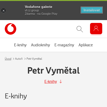
Vodafone galerie
Instalovat
vf.cz.group
Zdarma - na Google Play
E-knihy
Audioknihy
E-magazíny
Aplikace
Úvod
Autoři
Petr Vymětal
Petr Vymětal
E-knihy
E-knihy