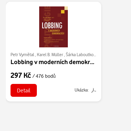
Petr Vymětal
,
Karel B. Müller
,
Šárka Laboutková
Lobbing v moderních demokraciích
297 Kč
/ 476 bodů
Detail
Ukázka: