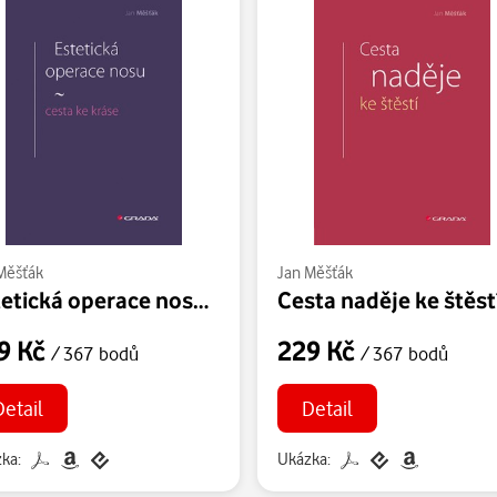
 Kalinová
Měšťák
Jan Měšťák
Estetická operace nosu - cesta ke kráse
Cesta naděje ke štěst
9 Kč
229 Kč
/ 367 bodů
/ 367 bodů
Detail
Detail
ka:
Ukázka: