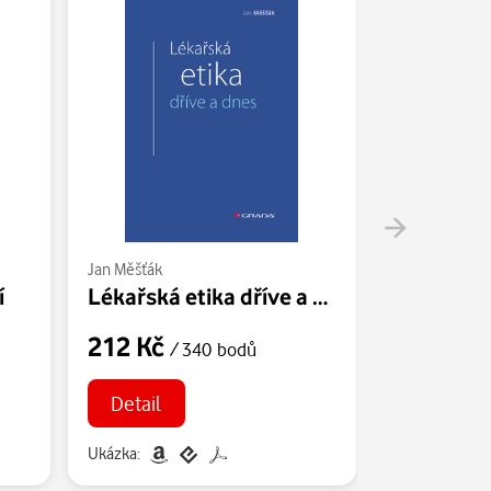
Jan Měšťák
Jan Měšťák
í
Lékařská etika dříve a dnes
212 Kč
212 Kč
/ 340 bodů
/
Detail
Detail
Ukázka:
Ukázka: