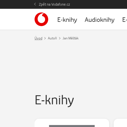
Zpět na Vodafone.cz
E-knihy
Audioknihy
E
Úvod
Autoři
Jan Měšťák
E-knihy