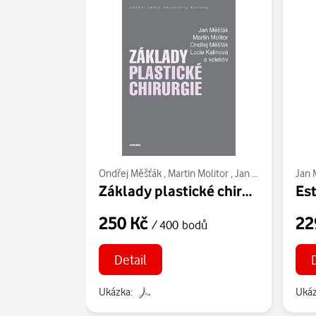
Ondřej Měšťák
,
Martin Molitor
,
Jan Měšťák
,
Lucie
Jan 
Základy plastické chirurgie
250 Kč
22
/ 400 bodů
Detail
Ukázka:
Ukáz