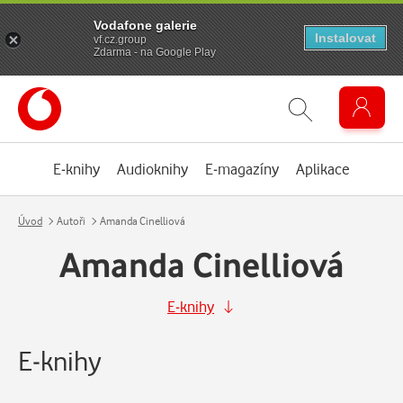
Vodafone galerie
Instalovat
vf.cz.group
Zdarma - na Google Play
E-knihy
Audioknihy
E-magazíny
Aplikace
Úvod
Autoři
Amanda Cinelliová
Amanda Cinelliová
E-knihy
E-knihy