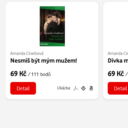
Amanda Cinelliová
Amanda Cin
Nesmíš být mým mužem!
Dívka m
69 Kč
69 Kč
/ 111 bodů
/
Detail
Detail
Ukázka: