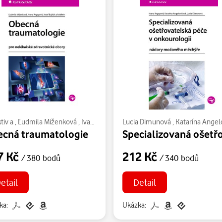
tiv a
,
Ľudmila Miženková
,
Ivana Argayová
Lucia Dimunová
,
Jozef Bujňák
,
Katarína Angelovič
cná traumatologie
7 Kč
212 Kč
/ 380 bodů
/ 340 bodů
etail
Detail
ka:
Ukázka: