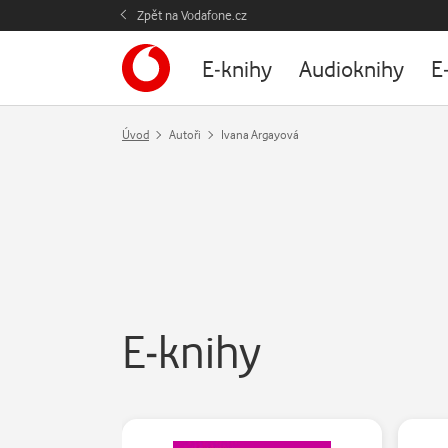
Zpět na Vodafone.cz
E-knihy
Audioknihy
E
Úvod
Autoři
Ivana Argayová
E-knihy