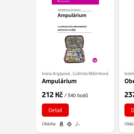
Ivana Argayová
,
Ľudmila Miženková
kolek
Ampulárium
Obe
212 Kč
23
/ 340 bodů
Detail
D
Ukázka:
Ukáz