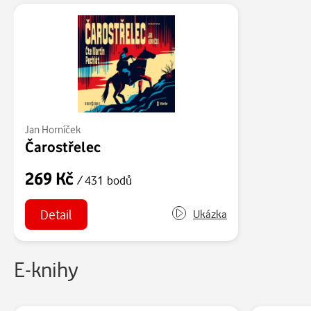
Jan Horníček
Čarostřelec
269 Kč
/ 431 bodů
Detail
Ukázka
E-knihy