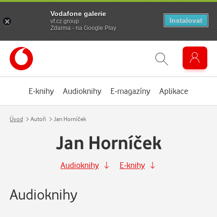
Vodafone galerie
Instalovat
vf.cz.group
Zdarma - na Google Play
E-knihy
Audioknihy
E-magazíny
Aplikace
Úvod
Autoři
Jan Horníček
Jan Horníček
Audioknihy
E-knihy
Audioknihy