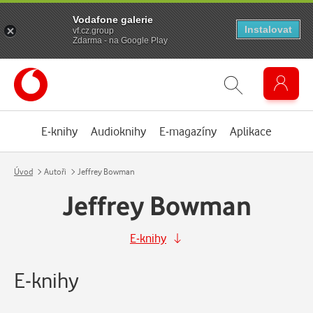
Vodafone galerie
Instalovat
vf.cz.group
Zdarma - na Google Play
E-knihy
Audioknihy
E-magazíny
Aplikace
Úvod
Autoři
Jeffrey Bowman
Jeffrey Bowman
E-knihy
E-knihy