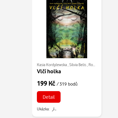
Kasia Kordylewska
,
Silvia Belis
,
Roman Žižlavský
Vlčí holka
199 Kč
/ 319 bodů
Detail
Ukázka: