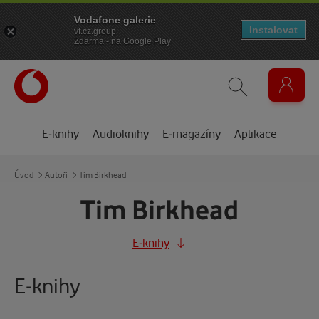
Vodafone galerie
Instalovat
vf.cz.group
Zdarma - na Google Play
E-knihy
Audioknihy
E-magazíny
Aplikace
Úvod
Autoři
Tim Birkhead
Tim Birkhead
E-knihy
E-knihy