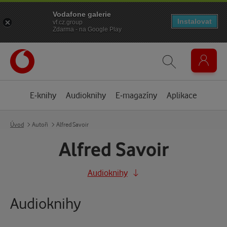
Vodafone galerie
Instalovat
vf.cz.group
Zdarma - na Google Play
E-knihy
Audioknihy
E-magazíny
Aplikace
Úvod
Autoři
Alfred Savoir
Alfred Savoir
Audioknihy
Audioknihy