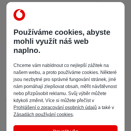
Používáme cookies, abyste
mohli využít náš web
naplno.
Alfred Savoir
Album scén z divadelních her 3 (Savoir, Jariš, Giraudoux)
Chceme vám nabídnout co nejlepší zážitek na
našem webu, a proto používáme cookies. Některé
69 Kč
/ 111 bodů
jsou nezbytné pro správné fungování stránek, jiné
nám pomáhají zlepšovat obsah, měřit návštěvnost
Detail
Ukázka
nebo přizpůsobit reklamu. Svůj výběr můžete
kdykoli změnit. Více si můžete přečíst v
Prohlášení o zpracování osobních údajů
a také v
Zásadách používání cookies
.