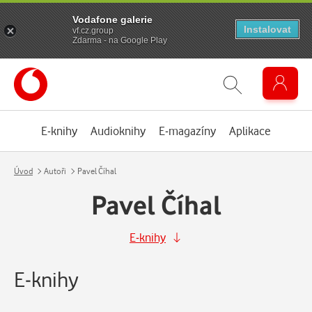
Vodafone galerie
Instalovat
vf.cz.group
Zdarma - na Google Play
E-knihy
Audioknihy
E-magazíny
Aplikace
Úvod
Autoři
Pavel Číhal
Pavel Číhal
E-knihy
E-knihy