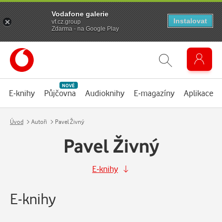
Vodafone galerie
Instalovat
vf.cz.group
Zdarma - na Google Play
NOVÉ
E-knihy
Půjčovna
Audioknihy
E-magazíny
Aplikace
Úvod
Autoři
Pavel Živný
Pavel Živný
E-knihy
E-knihy