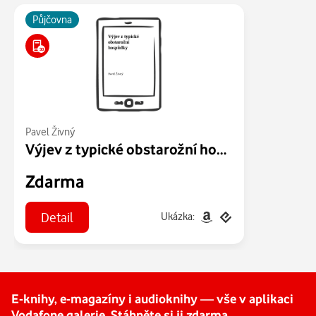
Půjčovna
Pavel Živný
Výjev z typické obstarožní hospůdky
Zdarma
Detail
Ukázka:
E-knihy, e-magazíny i audioknihy — vše v aplikaci
Vodafone galerie. Stáhněte si ji zdarma