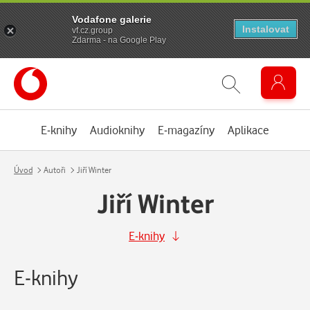
Vodafone galerie
Instalovat
vf.cz.group
Zdarma - na Google Play
E-knihy
Audioknihy
E-magazíny
Aplikace
Úvod
Autoři
Jiří Winter
Jiří Winter
E-knihy
E-knihy