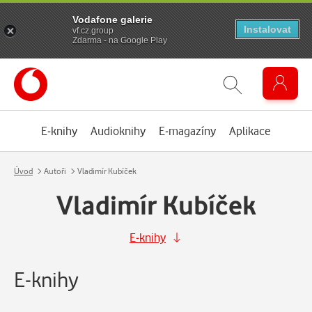
Vodafone galerie
Instalovat
vf.cz.group
Zdarma - na Google Play
E-knihy
Audioknihy
E-magazíny
Aplikace
Úvod
Autoři
Vladimír Kubíček
Vladimír Kubíček
E-knihy
E-knihy