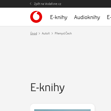
Zpět na Vodafone.cz
E-knihy
Audioknihy
E
Úvod
Autoři
Přemysl Čech
E-knihy