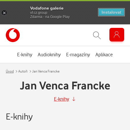
Vodafone galerie
Instalovat
vf.cz.group
Zdarma - na Google Play
E-knihy
Audioknihy
E-magazíny
Aplikace
Úvod
Autoři
Jan Venca Francke
Jan Venca Francke
E-knihy
E-knihy