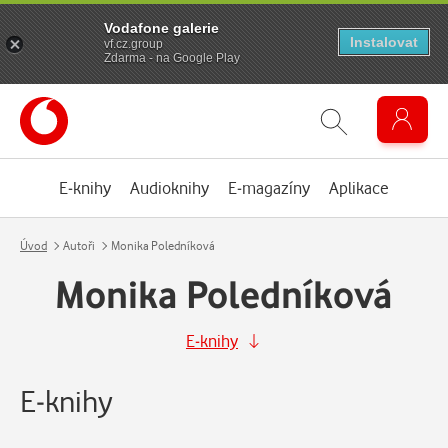
Vodafone galerie
Instalovat
vf.cz.group
Zdarma - na Google Play
E-knihy
Audioknihy
E-magazíny
Aplikace
Úvod
Autoři
Monika Poledníková
Monika Poledníková
E-knihy
E-knihy