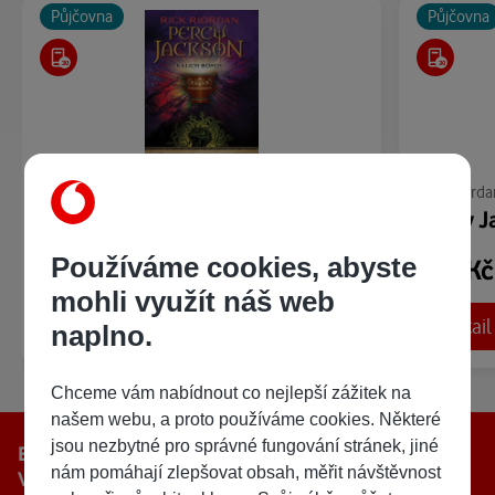
Půjčovna
Půjčovna
Rick Riordan
Rick Riorda
Percy Jackson 6 – Kalich bohov
Používáme cookies, abyste
300 Kč
300 K
/ 480 bodů
mohli využít náš web
Detail
Detail
Ukázka:
naplno.
Chceme vám nabídnout co nejlepší zážitek na
našem webu, a proto používáme cookies. Některé
jsou nezbytné pro správné fungování stránek, jiné
E-knihy, e-magazíny i audioknihy — vše v aplikaci
nám pomáhají zlepšovat obsah, měřit návštěvnost
Vodafone galerie. Stáhněte si ji zdarma