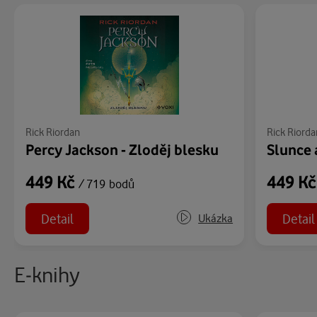
Rick Riordan
Rick Riorda
Percy Jackson - Zloděj blesku
Slunce 
449 Kč
449 K
/ 719 bodů
Detail
Detail
Ukázka
E-knihy