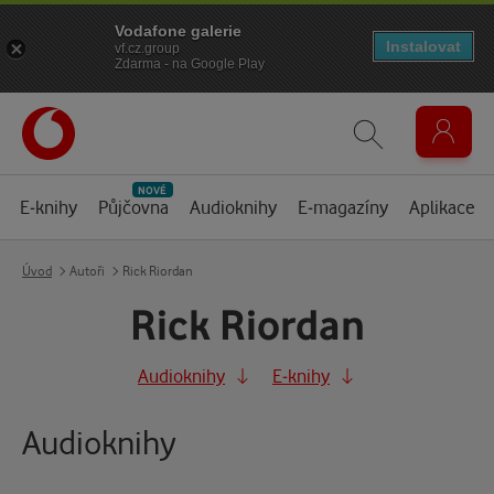
Vodafone galerie
Instalovat
vf.cz.group
Zdarma - na Google Play
NOVÉ
E-knihy
Půjčovna
Audioknihy
E-magazíny
Aplikace
Úvod
Autoři
Rick Riordan
Rick Riordan
Audioknihy
E-knihy
Audioknihy