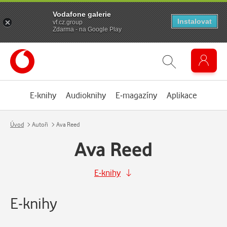
Vodafone galerie
Instalovat
vf.cz.group
Zdarma - na Google Play
E-knihy
Audioknihy
E-magazíny
Aplikace
Úvod
Autoři
Ava Reed
Ava Reed
E-knihy
E-knihy