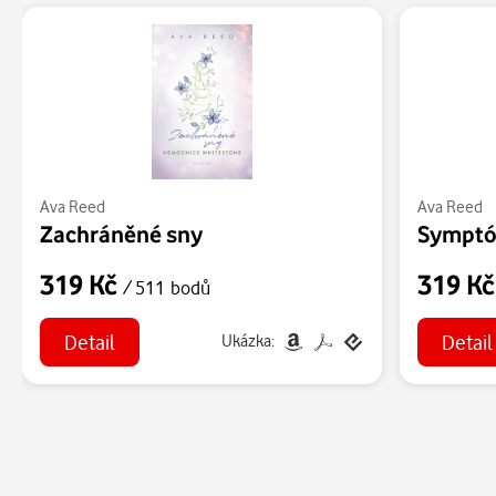
Ava Reed
Ava Reed
Zachráněné sny
Symptó
319 Kč
319 K
/ 511 bodů
Detail
Detail
Ukázka: