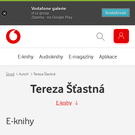
Vodafone galerie
Instalovat
vf.cz.group
Zdarma - na Google Play
E-knihy
Audioknihy
E-magazíny
Aplikace
Úvod
Autoři
Tereza Šťastná
Tereza Šťastná
E-knihy
E-knihy