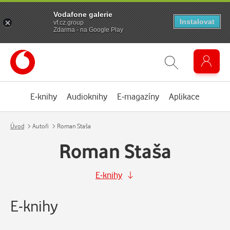
Vodafone galerie
Instalovat
vf.cz.group
Zdarma - na Google Play
E-knihy
Audioknihy
E-magazíny
Aplikace
Úvod
Autoři
Roman Staša
Roman Staša
E-knihy
E-knihy