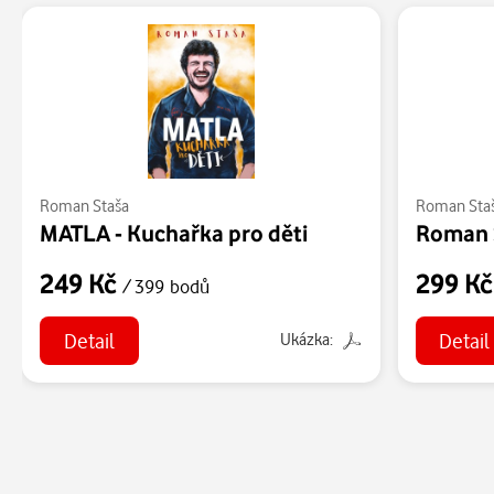
Roman Staša
Roman Sta
MATLA - Kuchařka pro děti
Roman 
249 Kč
299 K
/ 399 bodů
Detail
Detail
Ukázka: