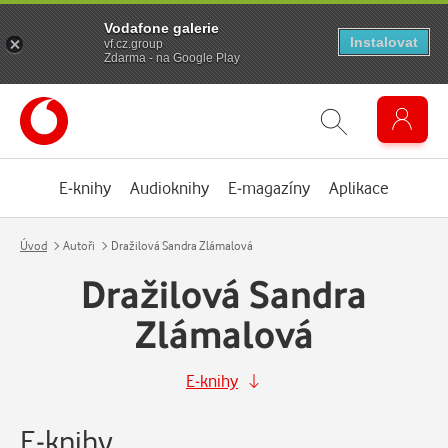
Vodafone galerie
Instalovat
vf.cz.group
Zdarma - na Google Play
E-knihy
Audioknihy
E-magazíny
Aplikace
Úvod
Autoři
Dražilová Sandra Zlámalová
Dražilová Sandra
Zlámalová
E-knihy
E-knihy