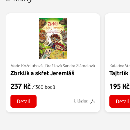
Marie Koželuhová
,
Dražilová Sandra Zlámalová
Katarína V
Zbrklík a skřet Jeremiáš
Tajtrlí
237 Kč
195 K
/ 380 bodů
Detail
Detail
Ukázka: